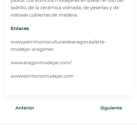
judíos. Los edificios mudéjares emplean el uso del
ladrillo, de la cerámica vidriada, de yeserías y de
vistosas cubiertas de madera.
Enlaces
www.patrimonioculturaldearagon.es/arte-
mudejar-aragones
www.aragonmudejar.com/
www.territoriomudejar.com
Anterior
Siguiente