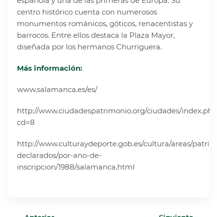
española y una de las primeras de Europa. Su
centro histórico cuenta con numerosos
monumentos románicos, góticos, renacentistas y
barrocos. Entre ellos destaca la Plaza Mayor,
diseñada por los hermanos Churriguera.
Más información:
ww
w
.salam
an
ca.es/es/
http://www.ciudadespatrimonio.org/ciudades/index.ph
cd=8
http://www.culturaydeporte.gob.es/cultura/areas/patr
declarados/por-ano-de-
inscripcion/1988/salamanca.html