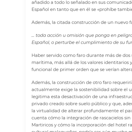
añadido a todo lo señalado en sus comunicados,
Español en tanto que en él se «prohíbe tambié
Además, la citada construcción de un nuevo fa
… toda acción u omisión que ponga en peligro 
Español, o perturbe el cumplimiento de su fun
Haber servido como faro durante más de dos si
marítima, más allá de los valores identitarios 
funcional de primer orden que se verían alter
Además, la construcción de otro faro requerirí
actualmente exige la sostenibilidad sobre el us
legitima esta desactivación de una infraestru
privado creado sobre suelo público y que, ade
la virtualidad de alterar profundamente el p
cuenta cómo la integración de rascacielos sin 
Martiricos y cómo la incorporación del hotel 
cultural malagueños, podría ser aún mucho m