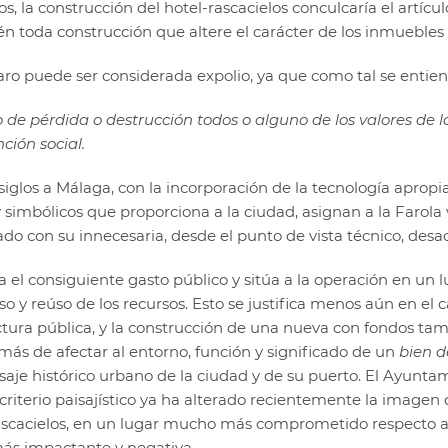
 la construcción del hotel-rascacielos conculcaría el artículo
n toda construcción que altere el carácter de los inmuebles
ro puede ser considerada expolio, ya que como tal se entiende
de pérdida o destrucción todos o alguno de los valores de l
ción social.
glos a Málaga, con la incorporación de la tecnología apropi
y simbólicos que proporciona a la ciudad, asignan a la Farola v
ado con su innecesaria, desde el punto de vista técnico, desa
a el consiguiente gasto público y sitúa a la operación en un 
o y reúso de los recursos. Esto se justifica menos aún en el c
ctura pública, y la construcción de una nueva con fondos tamb
más de afectar al entorno, función y significado de un
bien d
aisaje histórico urbano de la ciudad y de su puerto. El Ayun
criterio paisajístico ya ha alterado recientemente la imagen 
rascacielos, en un lugar mucho más comprometido respecto a 
ás impactante y negativa.