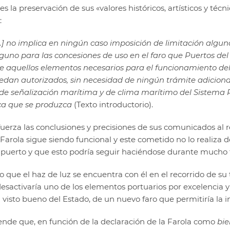
 la preservación de sus «valores históricos, artísticos y técni
:
[…] no implica en ningún caso imposición de limitación algu
guno para las concesiones de uso en el faro que Puertos del
de aquellos elementos necesarios para el funcionamiento del 
dan autorizados, sin necesidad de ningún trámite adicional,
 de señalización marítima y de clima marítimo del Sistema 
ica que se produzca
(Texto introductorio).
erza las conclusiones y precisiones de sus comunicados al re
arola sigue siendo funcional y este cometido no lo realiza d
l puerto y que esto podría seguir haciéndose durante mucho 
do que el haz de luz se encuentra con él en el recorrido de su 
 desactivaría uno de los elementos portuarios por excelencia
l visto bueno del Estado, de un nuevo faro que permitiría la in
tiende que, en función de la declaración de la Farola como
bie