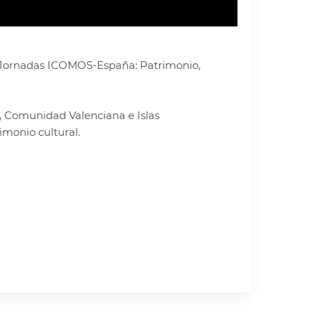
s I Jornadas ICOMOS-España: Patrimonio,
n, Comunidad Valenciana e Islas
imonio cultural.