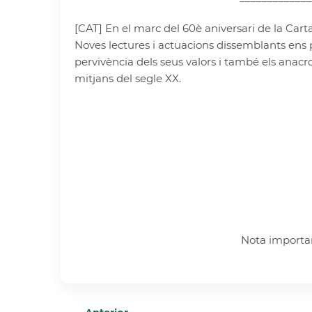
[CAT] En el marc del 60è aniversari de la Car
Noves lectures i actuacions dissemblants ens pe
pervivència dels seus valors i també els anacr
mitjans del segle XX.
Nota important