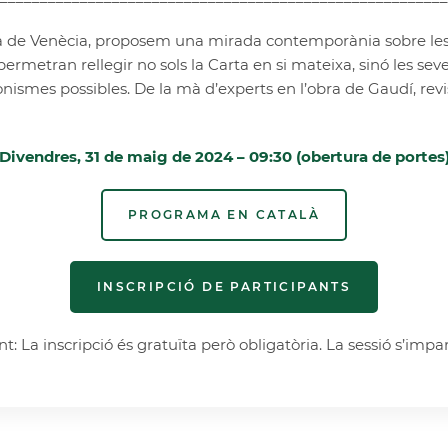
ta de Venècia, proposem una mirada contemporània sobre les 
rmetran rellegir no sols la Carta en si mateixa, sinó les seve
onismes possibles. De la mà d’experts en l’obra de Gaudí, re
Divendres, 31 de maig de 2024 – 09:30 (obertura de portes
PROGRAMA EN CATALÀ
INSCRIPCIÓ DE PARTICIPANTS
: La inscripció és gratuïta però obligatòria. La sessió s’impar